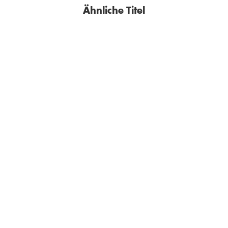
Ähnliche Titel
BESTSELLER
ERIC PFEIL
VLADIMIR SOROKIN
Hotel Celentano
Der Zuckerkreml