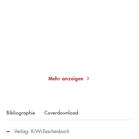
ANDREA PETKOVIĆ
ERIC PFEIL
Zeit, sich aus dem Staub
Ciao Amore, ciao
zu machen
Taschenbuch
Taschenbuch
13,00
€
*
14,00
€
*
Merken
Merken
Mehr anzeigen
Bibliographie
Coverdownload
Verlag: KiWi-Taschenbuch