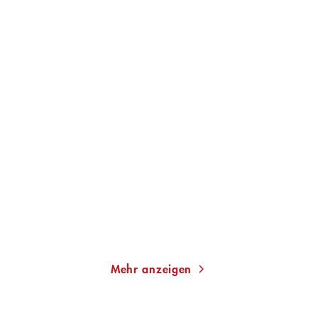
FRANK GOOSEN
FRANK GOOSEN
Spiel ab!
Sweet Dreams
Taschenbuch
Taschenbuch
13,00
€
*
13,00
€
*
Merken
Merken
Mehr anzeigen