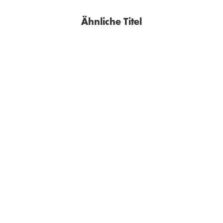
Ähnliche Titel
BESTSELLER
MORITZ NETENJAKOB
HELGE SCHNEIDER
Der beste Papa der Welt
Stepptanz