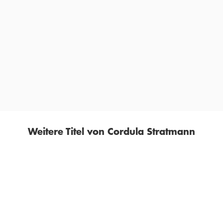
»Stratmann hat ein wichtiges, kluges Buch geschrieben,
das humorvoll die Hilflosigkeit von Eltern und Staat im
Umgang mit Kindern schildert.«
MARIE BÄUMER,
STERN, 05. SEPTEMBER 2013
Weitere Titel von Cordula Stratmann