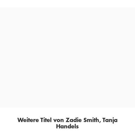
»Zadie Smith hat einen beeindruckenden historischen
Roman über den Populismus und die Sklaverei
geschrieben.«
ADAM SOBOCZYINSKI,
DIE ZEIT, 26. OKTOBER 2023
Weitere Titel von Zadie Smith, Tanja
Handels