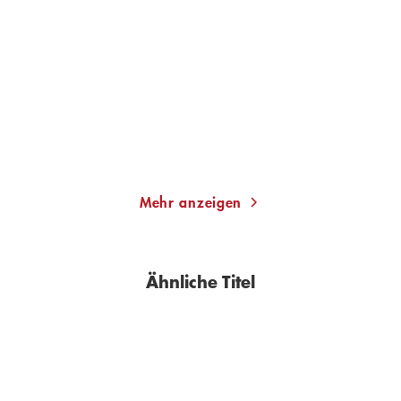
Grand Union
Betrachtungen
Taschenbuch
E-Book
13,00
€
*
7,99
€
*
Merken
Merken
Mehr anzeigen
Ähnliche Titel
BESTSELLER
BESTSELLER