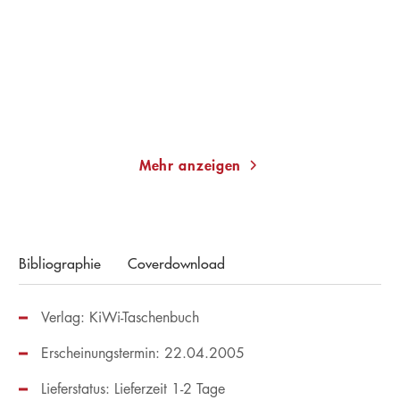
Taschenbuch
E-Book
11,00
€
*
9,99
€
*
Merken
Merken
Mehr anzeigen
Bibliographie
Coverdownload
Verlag: KiWi-Taschenbuch
Erscheinungstermin: 22.04.2005
Lieferstatus: Lieferzeit 1-2 Tage