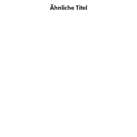
Ähnliche Titel
BESTSELLER
BESTSELLER
JOCHEN MARISS
ANNE GESTHUYSEN
Tage am Fluss
Vielleicht hat das Leben