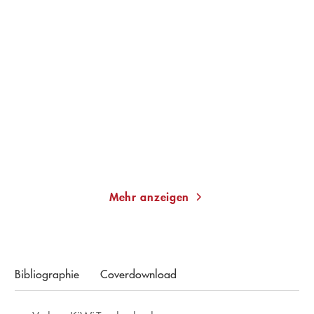
GRÁINNE O'HARE
MARTINA BOGDAHN
Weird Girls
Mühlensommer
Gebundene Ausgabe
Taschenbuch
22,00
€
*
13,00
€
*
Merken
Merken
Mehr anzeigen
Bibliographie
Coverdownload