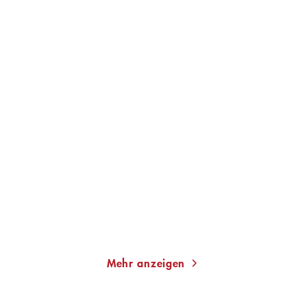
SIBYLLE BERG
SIBYLLE BERG
RCE
Habe ich dir eigentlich
schon erzäh ...
Taschenbuch
Taschenbuch
16,00
€
*
12,00
€
*
Merken
Merken
Mehr anzeigen