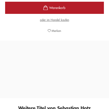
oder im Handel kaufen
Merken
»In seinem zweiten Roman zeichnet Hotz mit viel Tempo
und beißendem Humor eine Mediensatire über Macht,
Ego und Anerkennung.«
DANNY MARQUES-MARCALO,
NDR KULTUR, 16. APRIL 2026
Weitere Titel von Sebastian Hotz