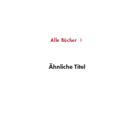
13,00
€
*
Merken
Alle Bücher
Ähnliche Titel
BESTSELLER
BESTSELLER