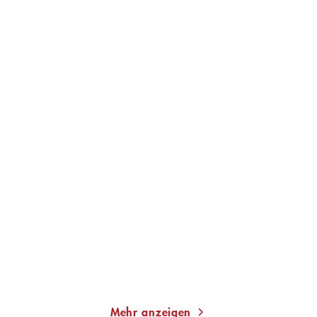
ADRIANA ALTARAS
JULIAN BARNES
Doitscha
Abschied(e)
Taschenbuch
Gebundene Ausgabe
14,00
€
*
23,00
€
*
Merken
Merken
Mehr anzeigen