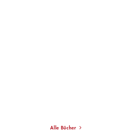
MATTHIAS BRANDT
MATTHIAS BRANDT
Nein sagen
Raumpatrouille
Gebundene Ausgabe
Taschenbuch
16,00
€
*
11,00
€
*
Merken
Merken
Alle Bücher