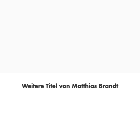
»Brandt brilliert mit enormem Gespür für adäquate
Situationen, Charaktere, Bilder, für ein eigenes Tempo,
einen dialogstarken Sound.«
CHRISTINE KNÖDLER,
MÜNCHNER FEUILLETON, 29. FEBRUAR 2020
Weitere Titel von Matthias Brandt
BESTSELLER