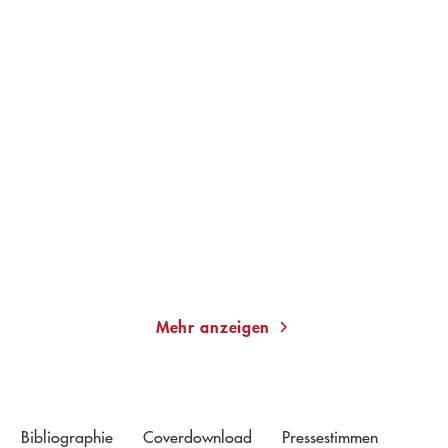
GRÁINNE O'HARE
MARTINA BOGDAHN
Weird Girls
Mühlensommer
Gebundene Ausgabe
Taschenbuch
22,00
€
*
13,00
€
*
Merken
Merken
Mehr anzeigen
Bibliographie
Coverdownload
Pressestimmen