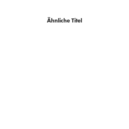
Ähnliche Titel
BESTSELLER
BESTSELLER
JOCHEN MARISS
ANNE GESTHUYSEN