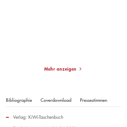
CARSTEN GANSEL
HELMUT BÖTTIGER
Kind einer schwierigen
Celans Zerrissenheit
Zeit
Gebundene Ausgabe
Gebundene Ausgabe
28,00
€
*
20,00
€
*
Im Handel kaufen
Merken
Merken
Mehr anzeigen
Bibliographie
Coverdownload
Pressestimmen
Verlag: KiWi-Taschenbuch