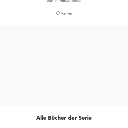
oder im Handel kaufen
Merken
Die Illustrationen wirken, als ob sich etwas verschoben
hätte, als ob man die Welt nur durch einen Schleier
sehen würde. Eine Geschichte, die in unsere Zeit passt:
Nichts ist, wie es scheint, alles ist möglich. Gruselig.
OBERÖSTERREICHISCHE NACHRICHTEN, 12. FEBRUAR 2026
Alle Bücher der Serie