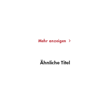
Gebundene Ausgabe
Gebundene Ausgabe
23,00
€
*
42,00
€
*
Merken
Merken
Mehr anzeigen
Ähnliche Titel
BESTSELLER
BESTSELLER