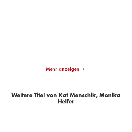
KAT MENSCHIK
VOLKER KUTSCHER
KAT
MENSCHIK
E.T.A. Hoffmann: Die
Moabit
Bergwerke zu F ...
Gebundene Ausgabe
Gebundene Ausgabe
23,00
€
*
20,00
€
*
Merken
Merken
Mehr anzeigen
Weitere Titel von Kat Menschik, Monika
Helfer
BESTSELLER