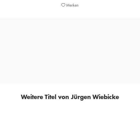
Merken
»Dieses Buch erforscht die wichtigsten ethischen
Baustellen [...]. Und es macht nachdenklich.«
KATHOLISCHES SONNTAGSBLATT, 13. APRIL 2014
Weitere Titel von Jürgen Wiebicke