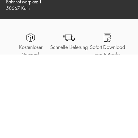
Bahnhofsvorplatz 1
50667 Köln
Kostenloser
Schnelle Lieferung
Sofort-Download
Versand
von E-Books
Bestellung auch
als Gast möglich
Unsere Bezahlarten