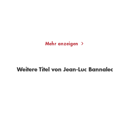
13,00
€
*
13,00
€
*
Merken
Merken
Mehr anzeigen
Weitere Titel von Jean-Luc Bannalec
BESTSELLER