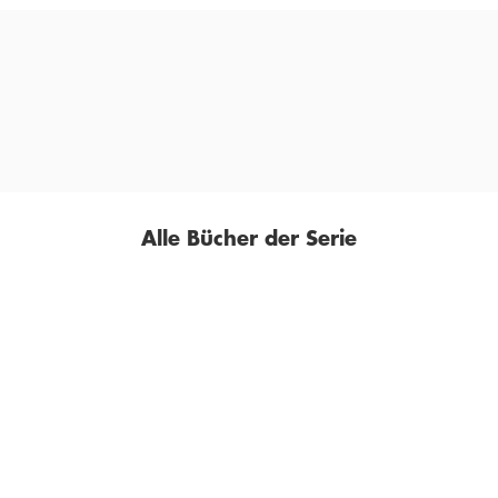
»Präzise, für jeden verständlich und mit viel Humor aufgebaut.«
DENNY DURA,
SCHWÄBISCHES TAGBLATT, 19. APRIL 2021
Alle Bücher der Serie