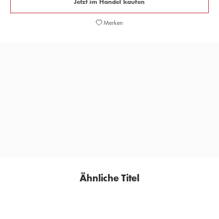
Jetzt im Handel kaufen
Merken
Eine kraftvoll erzählte Liebesgeschichte. Die kostbare
Ausstattung dieser wunderbar illustrierten Ausgabe trägt
dem 200. Geburtstag wie der Aktualität des Themas
Religionen auf eindrückliche Weise Rechnung.
HARALD LOCH,
HESSISCHE/NIEDERSÄCHSISCHE ALLGEMEINE
Ähnliche Titel