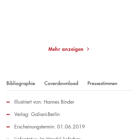
Gebundene Ausgabe
Taschenbuch
128,00
€
*
12,00
€
*
Im Handel kaufen
Merken
Merken
Mehr anzeigen
Bibliographie
Coverdownload
Pressestimmen
Illustriert von: Hannes Binder
Verlag: Galiani-Berlin
Erscheinungstermin: 01.06.2019