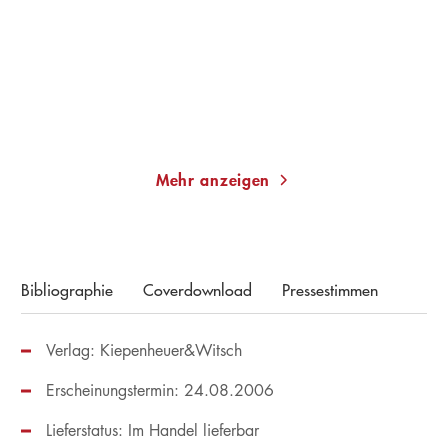
Taschenbuch
Taschenbuch
13,00
€
*
14,00
€
*
Merken
Merken
Mehr anzeigen
Bibliographie
Coverdownload
Pressestimmen
Verlag: Kiepenheuer&Witsch
Erscheinungstermin: 24.08.2006
Lieferstatus: Im Handel lieferbar