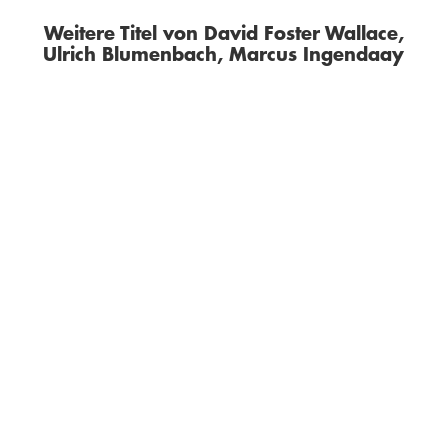
Weitere Titel von David Foster Wallace,
Ulrich Blumenbach, Marcus Ingendaay
DAVID FOSTER WALLACE
DAVID FOSTER WALLACE
ULRICH
BLUMENBACH