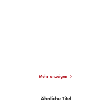
CHARLES BUKOWSKI
ZADIE SMITH
Über das Schreiben
Von der Schönheit
Gebundene Ausgabe
Taschenbuch
18,00
€
*
12,99
€
*
Merken
Merken
Mehr anzeigen
Ähnliche Titel