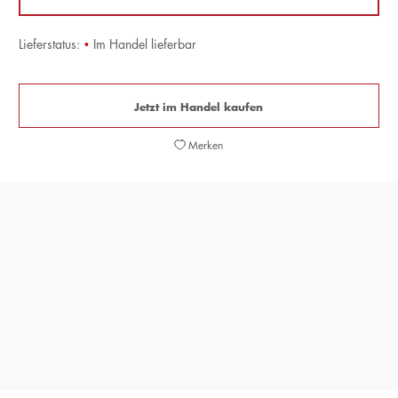
Lieferstatus:
•
Im Handel lieferbar
Jetzt im Handel kaufen
Merken
»David Foster Wallace zählt tatsächlich zu den wenigen
jüngeren Autoren, die das literarische Spektrum
beständig erweitern. Und dies mit, nennen wir es,
reflexivem Furor. Beeindruckend.«
DER STANDARD