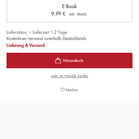
E-Book
9,99
€
inkl. MwSt.
Lieferstatus:
•
Lieferzeit 1-2 Tage
Kostenloser Versand innerhalb Deutschlands
Lieferung & Versand
oder im Handel kaufen
Merken
»Für jeden, der den heutigen Fußball besser verstehen