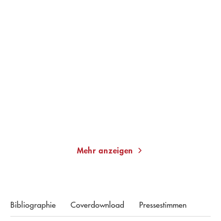
CHRISTOPH BIERMANN
TORSTEN KÖRNER
Die Tabelle lügt immer
»Wir waren Heldinnen«
Paperback
Gebundene Ausgabe
18,00
€
*
24,00
€
*
Merken
Merken
Mehr anzeigen
Bibliographie
Coverdownload
Pressestimmen