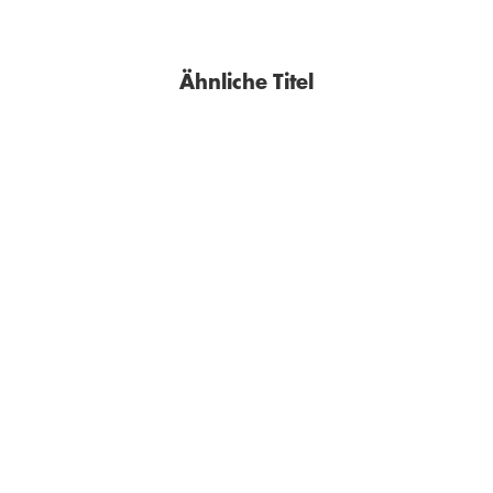
Ähnliche Titel
MARCO FUCHS
MARCEL REIF
HOLGER GERTZ