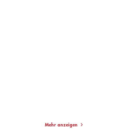
CHRISTOPH BIERMANN
CHRISTOPH BIERMANN
Um jeden Preis
Wir werden ewig leben
Taschenbuch
Taschenbuch
13,00
€
*
12,00
€
*
Merken
Merken
Mehr anzeigen