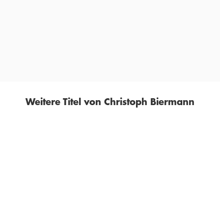
will, ist dieses Buch Pflichtlektüre.«
JENS UTHOFF,
TAZ, 12. JUNI 2018
Weitere Titel von Christoph Biermann