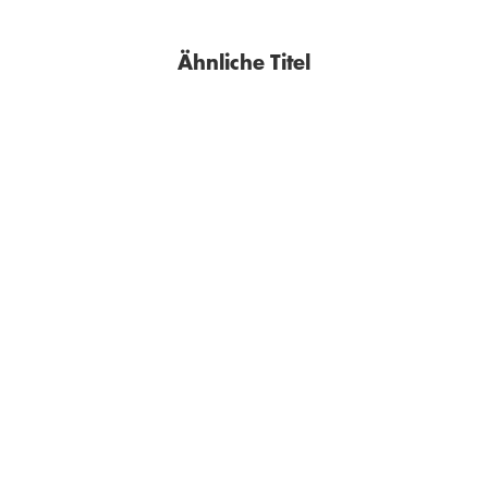
Ähnliche Titel
BESTSELLER
SOPHIE PASSMANN
FRIEDERIKE OERTEL