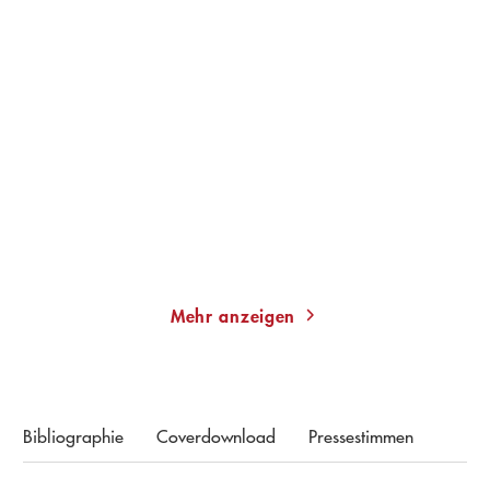
FLORENCE GIVEN
NICOLE SEIFERT
Women Living Deliciously
FRAUEN LITERATUR
Taschenbuch
Taschenbuch
20,00
€
*
14,00
€
*
Merken
Merken
Mehr anzeigen
Bibliographie
Coverdownload
Pressestimmen