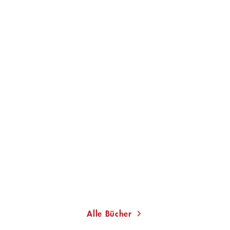
CAROLIN KEBEKUS
MARIELLA
TRIPKE
Es kann nur eine geben
Taschenbuch
12,00
€
*
Merken
Alle Bücher