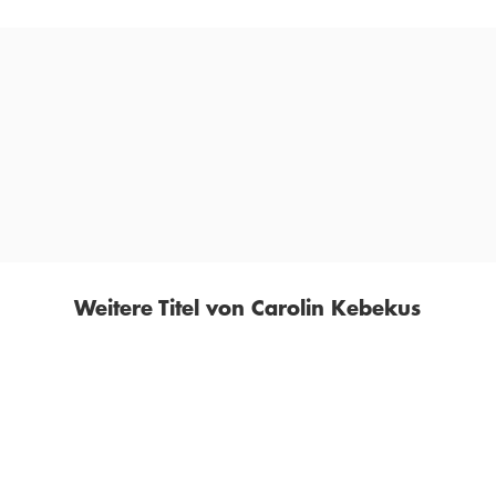
»Es ist total entlastend und witzig, das zu lesen.«
MAJA BECKERS,
PODCAST ZEIT WAS LIEST DU GERADE? , 01. NOVEMBER 2025
Weitere Titel von Carolin Kebekus