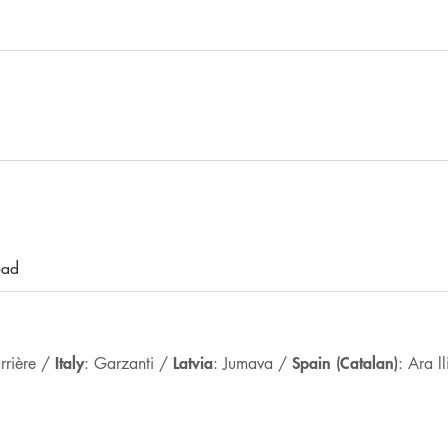
oad
Italy
Latvia
Spain (Catalan)
rrière /
: Garzanti /
: Jumava /
: Ara ll