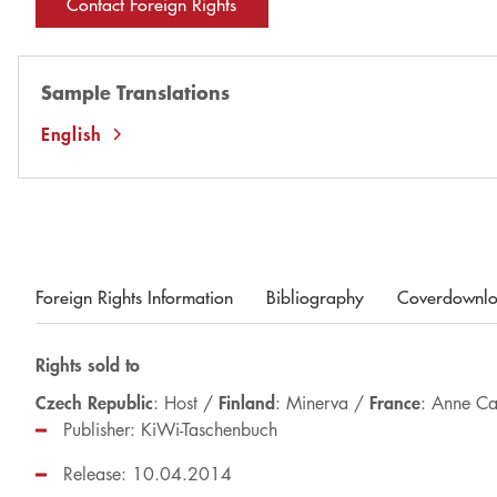
Contact Foreign Rights
Sample Translations
English
Foreign Rights Information
Bibliography
Coverdownl
Rights sold to
Czech Republic
Finland
France
: Host /
: Minerva /
: Anne Ca
Publisher: KiWi-Taschenbuch
Release: 10.04.2014