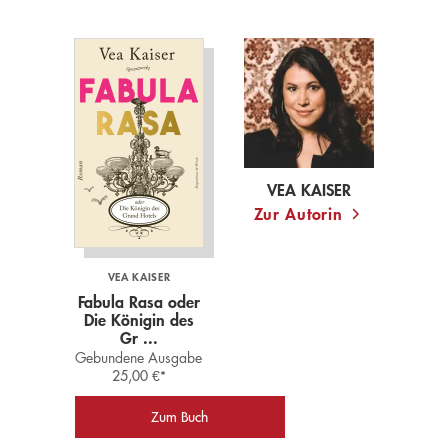
We need your consent to load
the Google Maps service!
This content is not permitted to load due to
trackers that are not disclosed to the visitor.
The website owner needs to setup the site
with their CMP to add this content to the list
VEA KAISER
of technologies used.
Zur Autorin
Powered by
Usercentrics Consent Management
Platform
VEA KAISER
Fabula Rasa oder
Die Königin des
Gr ...
Gebundene Ausgabe
25,00
€
*
Zum Buch