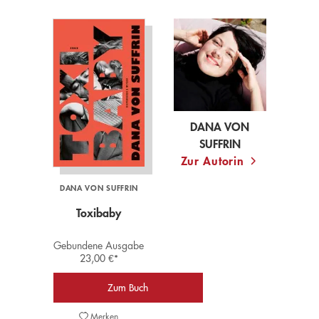
We need your consent to load
the Google Maps service!
This content is not permitted to load due to
trackers that are not disclosed to the visitor.
The website owner needs to setup the site
with their CMP to add this content to the list
DANA VON
of technologies used.
SUFFRIN
Powered by
Usercentrics Consent Management
Zur Autorin
Platform
DANA VON SUFFRIN
Toxibaby
Gebundene Ausgabe
23,00
€
*
Zum Buch
Merken