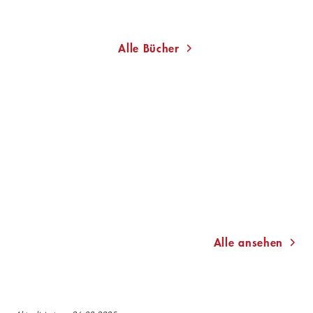
Merken
Merken
Alle Bücher
THOMAS
LEIF
MELLE
RANDT
Alle ansehen