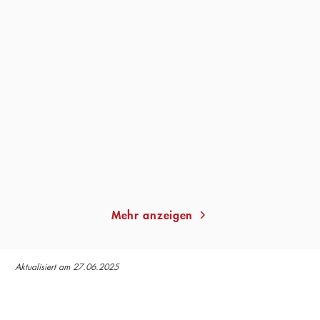
LENZ KOPPELSTÄTTER
LENZ KOPPELSTÄTTER
Wenn der Sturm ruht
Am Hang des Todes
Taschenbuch
Taschenbuch
13,00
€
*
14,00
€
*
Merken
Merken
Mehr anzeigen
Aktualisiert am 27.06.2025