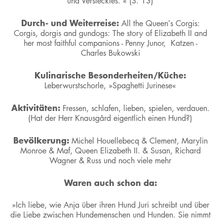
und Verstecktes. « (S. 13)
Durch- und Weiterreise:
All the Queen’s Corgis:
Corgis, dorgis and gundogs: The story of Elizabeth II and
her most faithful companions - Penny Junor, Katzen -
Charles Bukowski
Kulinarische Besonderheiten/Küche:
Leberwurstschorle, »Spaghetti Jurinese«
Aktivitäten:
Fressen, schlafen, lieben, spielen, verdauen.
(Hat der Herr Knausgård eigentlich einen Hund?)
Bevölkerung:
Michel Houellebecq & Clement, Marylin
Monroe & Maf, Queen Elizabeth II. & Susan, Richard
Wagner & Russ und noch viele mehr
Waren auch schon da:
»Ich liebe, wie Anja über ihren Hund Juri schreibt und über
die Liebe zwischen Hundemenschen und Hunden. Sie nimmt