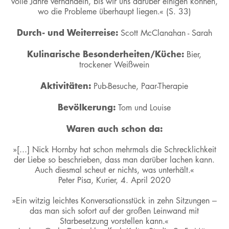
volle Jahre verhandeln, bis wir uns darüber einigen können,
wo die Probleme überhaupt liegen.« (S. 33)
Durch- und Weiterreise:
Scott McClanahan - Sarah
Kulinarische Besonderheiten/Küche:
Bier,
trockener Weißwein
Aktivitäten:
Pub-Besuche, Paar-Therapie
Bevölkerung:
Tom und Louise
Waren auch schon da:
»[...] Nick Hornby hat schon mehrmals die Schrecklichkeit
der Liebe so beschrieben, dass man darüber lachen kann.
Auch diesmal scheut er nichts, was unterhält.«
Peter Pisa, Kurier, 4. April 2020
»Ein witzig leichtes Konversationsstück in zehn Sitzungen –
das man sich sofort auf der großen Leinwand mit
Starbesetzung vorstellen kann.«