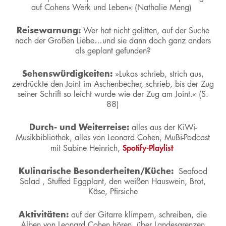
auf Cohens Werk und Leben« (Nathalie Meng)
Reisewarnung:
Wer hat nicht gelitten, auf der Suche
nach der Großen Liebe…und sie dann doch ganz anders
als geplant gefunden?
Sehenswürdigkeiten:
»Lukas schrieb, strich aus,
zerdrückte den Joint im Aschenbecher, schrieb, bis der Zug
seiner Schrift so leicht wurde wie der Zug am Joint.« (S.
88)
Durch- und Weiterreise:
alles aus der KiWi-
Musikbibliothek, alles von Leonard Cohen, MuBi-Podcast
Spotify-Playlist
mit Sabine Heinrich,
Kulinarische Besonderheiten/Küche:
Seafood
Salad , Stuffed Eggplant, den weißen Hauswein, Brot,
Käse, Pfirsiche
Aktivitäten:
auf der Gitarre klimpern, schreiben, die
Alben von Leonard Cohen hören, über Landesgrenzen