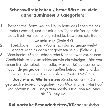
Sehenswürdigkeiten / beste Sätze (zu viele,
daher zumindest 3 Kategorien):
Bester erster Satz: »Milan Holub hatte das Leben meines
Vaters zerstört, und als mir eines Tages ein Verlag sein
neues Buch zur Beurteilung schickte, beschloss ich, Rache
zu nehmen.« (Seite 49)
Poetologie in nuce: »Woher ich das so genau weiß?
Anders kann es gar nicht gewesen sein!« (Seite 44)
Meta-Ironie: »Seine tschechische Kindheit war von seinem
Gedächtnis so fest umschlossen wie ein winziger Käfer von
einem Bernsteinblock – er selbst war der Käfer, aber er war
auch derjenige, der ihn von außen betrachtete, und das
verzerrte vielleicht seinen Blick.« (Seite 157/158)
Durch- und Weiterreise:
»Sechs Koffer«, »Der
gebrauchte Jude«, »Biografie« - von Maxim Biller; »Im Kopf
von Maxim Biller. Essays zum Werk« Hrsg. von Kai Sina
(ab 20. August)
Kulinarische Besonderheiten/Küche:
russischer