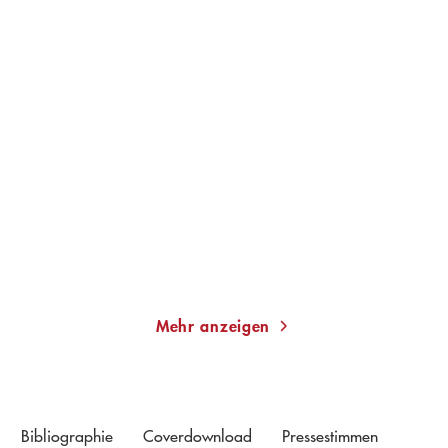
ANDREA PETKOVIĆ
ERIC PFEIL
Zeit, sich aus dem Staub
Ciao Amore, ciao
zu machen
Taschenbuch
Taschenbuch
13,00
€
*
14,00
€
*
Merken
Merken
Mehr anzeigen
Bibliographie
Coverdownload
Pressestimmen