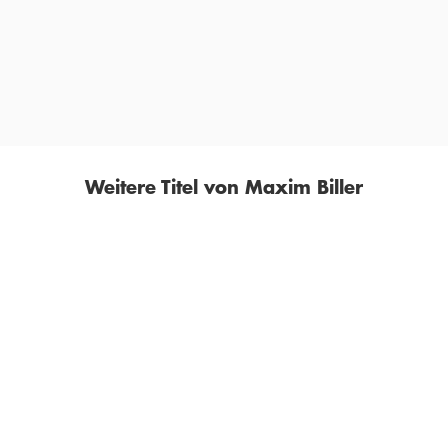
und nicht ins Letzte auszudeuten. Das macht sie so gut.«
THOMAS ANDRE,
HAMBURGER ABENDBLATT, 15. FEBRUAR 2020
Weitere Titel von Maxim Biller
BESTSELLER
BALD