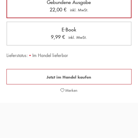
Gebundene Ausgabe
22,00
€
inkl. MwSt.
E-Book
9,99
€
inkl. MwSt.
Lieferstatus:
•
Im Handel lieferbar
Jetzt im Handel kaufen
Merken
»Maxim Billers alte Erzählungen sind zeitlos, das
verdeutlicht die nachgeholte oder nochmalige Lektüre,