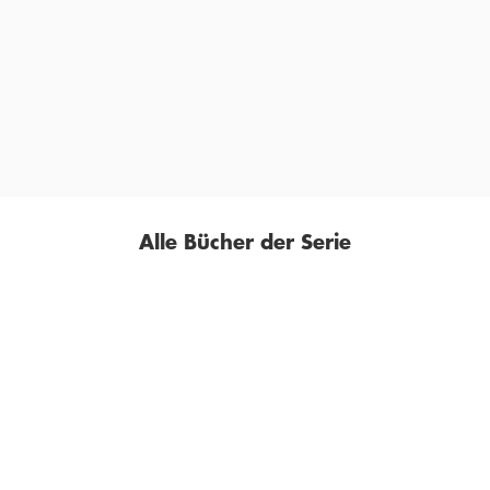
»Ein neuer spannender Fall von Viveca Sten, die
mittlerweile auch in Deutschland eine riesige
Fangemeinde hat.«
BUCH-MAGAZIN.COM, 01. JUNI 2014
Alle Bücher der Serie