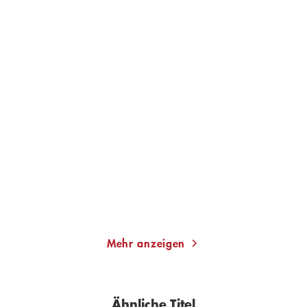
ASLAK NORE
VIVECA STEN
Meeresfriedhof
Das Grab in den Schären
Paperback
Taschenbuch
18,00
€
*
12,00
€
*
Merken
Merken
Mehr anzeigen
Ähnliche Titel