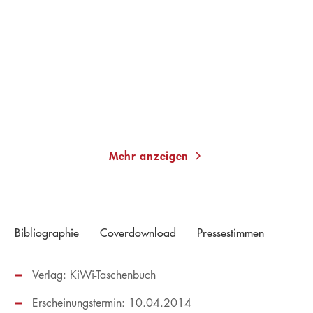
Am Hang des Todes
Verhängnisvoller
Champagner
Taschenbuch
Taschenbuch
14,00
€
*
14,00
€
*
Merken
Merken
Mehr anzeigen
Bibliographie
Coverdownload
Pressestimmen
Verlag: KiWi-Taschenbuch
Erscheinungstermin: 10.04.2014