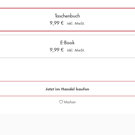
Taschenbuch
9,99
€
inkl. MwSt.
E-Book
9,99
€
inkl. MwSt.
Jetzt im Handel kaufen
Merken
lischer Familien- und Liebesroman, der beim Lesen wie ein großer b