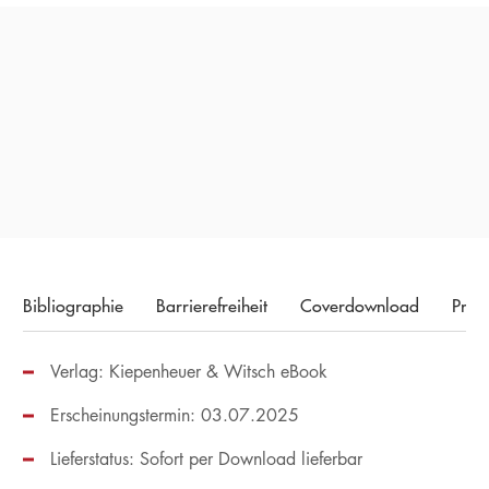
»ein spannendes Buch für alle Fans des Radsports«
ELIF ATMACA,
FAZ ONLINE, 13. JUNI 2025
Bibliographie
Barrierefreiheit
Coverdownload
Pres
Verlag: Kiepenheuer & Witsch eBook
Erscheinungstermin: 03.07.2025
Lieferstatus: Sofort per Download lieferbar