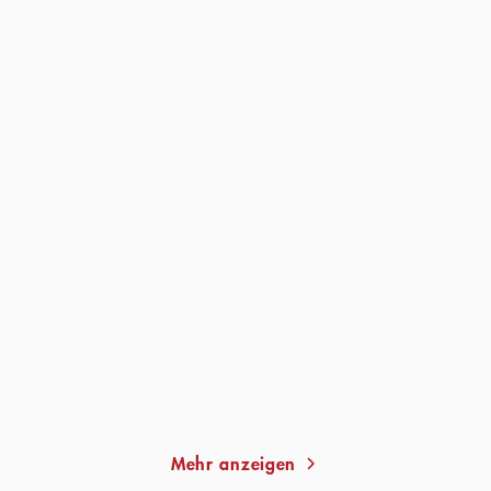
WOLFGANG SCHORLAU
CLAUDIO
WOLFGANG SCHORLAU
CAIOLO
Falsche Freunde
Die blaue Liste
Taschenbuch
Taschenbuch
12,00
€
*
13,00
€
*
Merken
Merken
Mehr anzeigen