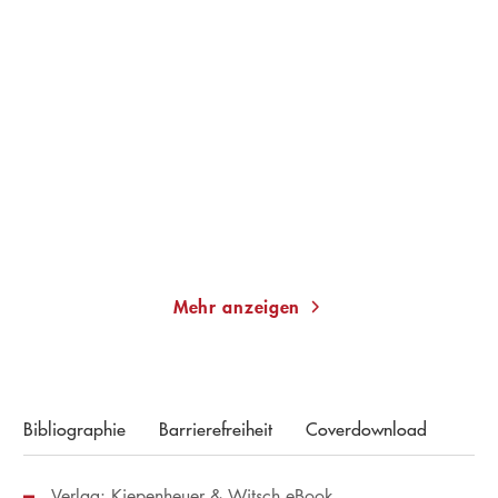
WOLFGANG SCHORLAU
ANDREAS STORM
Black Forest
Das neunte Gemälde
Paperback
Taschenbuch
18,00
€
*
13,00
€
*
Merken
Merken
Mehr anzeigen
Bibliographie
Barrierefreiheit
Coverdownload
Verlag: Kiepenheuer & Witsch eBook