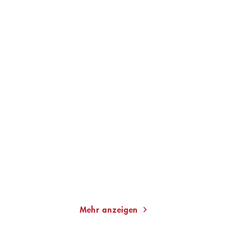
LENZ KOPPELSTÄTTER
LENZ KOPPELSTÄTTER
Was am Ufer lauert
Am Hang des Todes
Taschenbuch
Taschenbuch
13,00
€
*
14,00
€
*
Merken
Merken
Mehr anzeigen