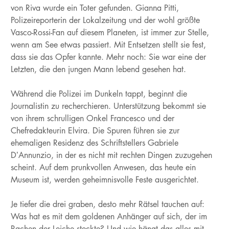
von Riva wurde ein Toter gefunden. Gianna Pitti,
Polizeireporterin der Lokalzeitung und der wohl größte
Vasco-Rossi-Fan auf diesem Planeten, ist immer zur Stelle,
wenn am See etwas passiert. Mit Entsetzen stellt sie fest,
dass sie das Opfer kannte. Mehr noch: Sie war eine der
Letzten, die den jungen Mann lebend gesehen hat.
Während die Polizei im Dunkeln tappt, beginnt die
Journalistin zu recherchieren. Unterstützung bekommt sie
von ihrem schrulligen Onkel Francesco und der
Chefredakteurin Elvira. Die Spuren führen sie zur
ehemaligen Residenz des Schriftstellers Gabriele
D’Annunzio, in der es nicht mit rechten Dingen zuzugehen
scheint. Auf dem prunkvollen Anwesen, das heute ein
Museum ist, werden geheimnisvolle Feste ausgerichtet.
Je tiefer die drei graben, desto mehr Rätsel tauchen auf:
Was hat es mit dem goldenen Anhänger auf sich, der im
Rachen der Leiche steckte? Und wie hängt das alles mit