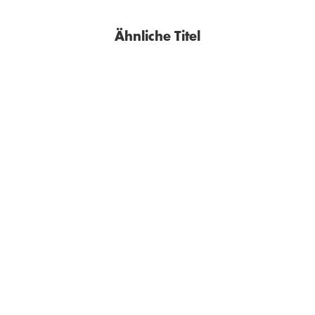
Ähnliche Titel
LENZ KOPPELSTÄTTER
LENZ KOPPELSTÄTTER
Was am Ufer lauert
Wenn der Sturm ruht