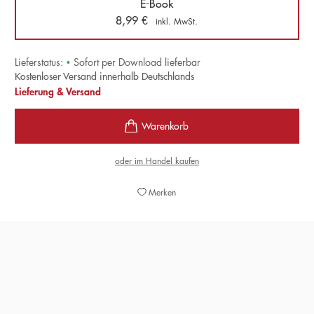
E-Book
8,99
€
inkl. MwSt.
Lieferstatus:
•
Sofort per Download lieferbar
Kostenloser Versand innerhalb Deutschlands
Lieferung & Versand
oder im Handel kaufen
Merken
» Atme! ist ein gut konstruierter traditioneller
Psychothriller, der die Leser bei der Stange hält.«
PRESSE AM SONNTAG, 01. SEPTEMBER 2019