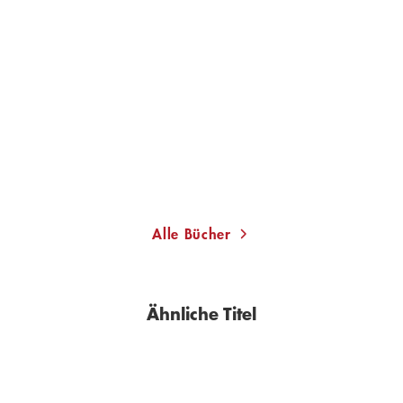
JUDITH MERCHANT
JUDITH MERCHANT
Aprikosenkind
SCHWEIG!
Paperback
Taschenbuch
18,00
€
*
13,00
€
*
Merken
Merken
Alle Bücher
Ähnliche Titel