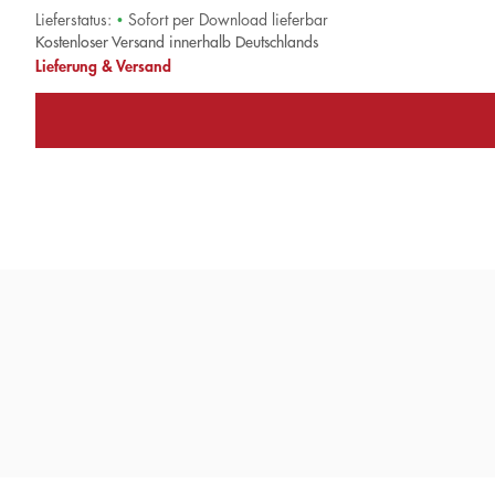
Lieferstatus:
•
Sofort per Download lieferbar
Kostenloser Versand innerhalb Deutschlands
Lieferung & Versand
»Ein großer Spaß! Ein guter Text! Und es b