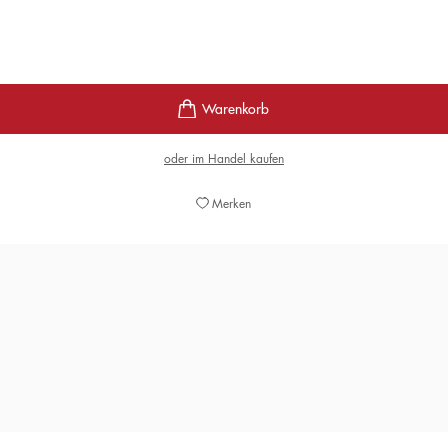
oder im Handel kaufen
Merken
leibt bei aller Komik die Erinnerung, dass die DDR ein Land war, w
MICHAEL MARTENS,
MDR ARTOUR, 06. FEBRUAR 2025