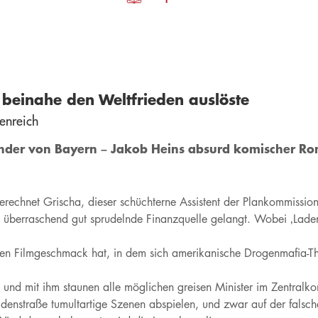
beinahe den Weltfrieden auslöste
enreich
under von Bayern – Jakob Heins absurd komischer Ro
echnet Grischa, dieser schüchterne Assistent der Plankommission
 überraschend gut sprudelnde Finanzquelle gelangt. Wobei ‚Laden‘
igen Filmgeschmack hat, in dem sich amerikanische Drogenmafia-Th
und mit ihm staunen alle möglichen greisen Minister im Zentralko
denstraße tumultartige Szenen abspielen, und zwar auf der falsch