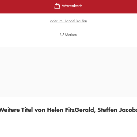
oder im Handel kaufen
Merken
r Geschwindigkeit voran, und wieder einmal zeigt sich FitzGerald
HERALD TRIBUNE
Weitere Titel von Helen FitzGerald, Steffen Jacob