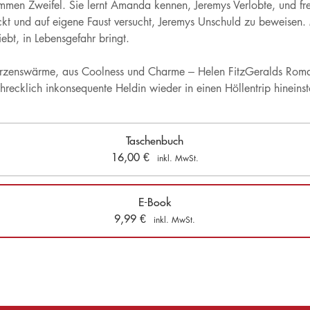
ommen Zweifel. Sie lernt Amanda kennen, Jeremys Verlobte, und fre
ckt und auf eigene Faust versucht, Jeremys Unschuld zu beweisen. M
iebt, in Lebensgefahr bringt.
zenswärme, aus Coolness und Charme – Helen FitzGeralds Romane
hrecklich inkonsequente Heldin wieder in einen Höllentrip hineinst
Taschenbuch
16,00
€
inkl. MwSt.
E-Book
9,99
€
inkl. MwSt.