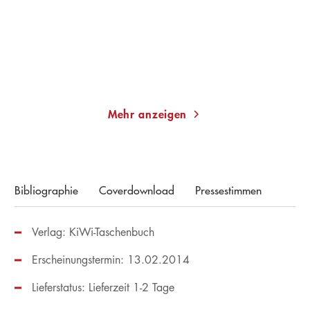
Taschenbuch
Taschenbuch
14,00
€
*
14,00
€
*
Merken
Merken
Mehr anzeigen
Bibliographie
Coverdownload
Pressestimmen
Verlag: KiWi-Taschenbuch
Erscheinungstermin: 13.02.2014
Lieferstatus: Lieferzeit 1-2 Tage