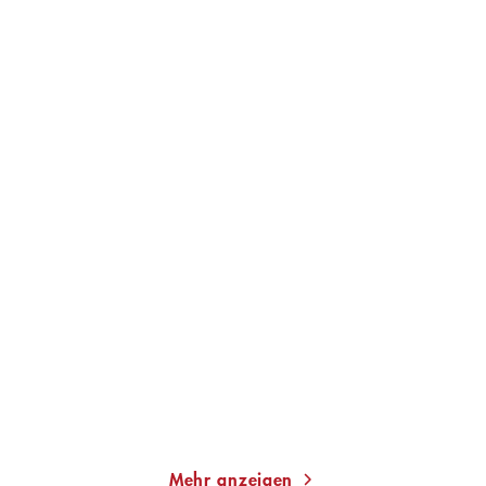
CHRISTINE CAZON
CHRISTINE CAZON
Kommissar Duval –
Mörderische Côte d'Azur
Abschied von Pari ...
E-Book
Taschenbuch
0,99
€
*
12,00
€
*
Merken
Merken
Mehr anzeigen