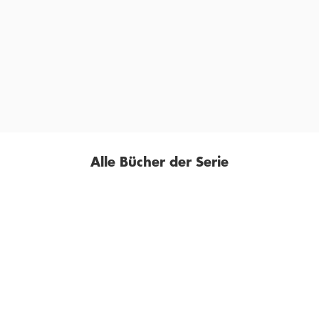
Donna Leon nach Cannes übertragen. Das funktioniert
erstaunlich gut, ohne platt abgekupfert zu wirken.
Fortsetzung [...] erwünscht!«
CHRISTIAN BEISENHERZ,
WDR 2, 04. MÄRZ 2014
Alle Bücher der Serie