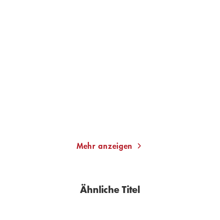
CHRISTINE CAZON
CHRISTINE CAZON
Lange Schatten über der
Von hier bis ans Meer
Côte d'Azur
Taschenbuch
Taschenbuch
12,00
€
*
12,00
€
*
Merken
Merken
Mehr anzeigen
Ähnliche Titel