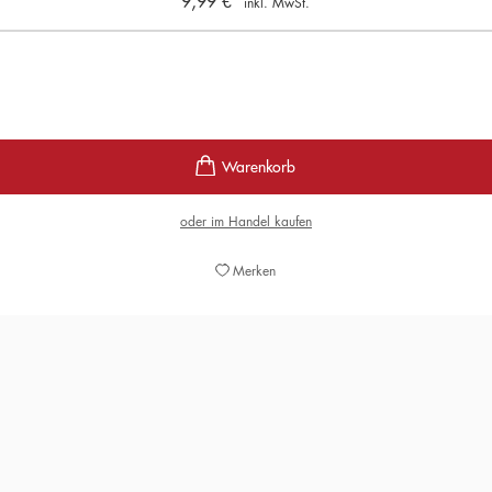
9,99
€
inkl. MwSt.
oder im Handel kaufen
Merken
d herausgekommen ist ein großes Buch, ein Buch, das bleiben wi
Ruhm und Erfolg zu erlangen.«
TAZ