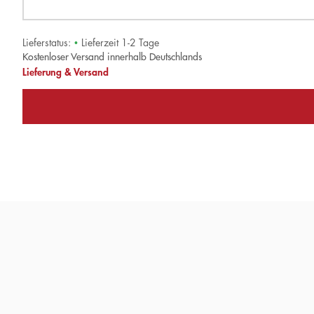
Lieferstatus:
•
Lieferzeit 1-2 Tage
Kostenloser Versand innerhalb Deutschlands
Lieferung & Versand
»Stuckrad-Barre hat den Kampfhund Erinnerung gereizt, un