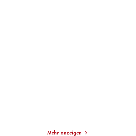
LENZ KOPPELSTÄTTER
WOLFGANG SCHORLAU
Was der See birgt
Black Forest
Taschenbuch
Paperback
13,00
€
*
18,00
€
*
Merken
Merken
Mehr anzeigen