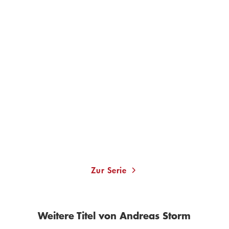
ANDREAS STORM
Die Victoria Verschwörung
Paperback
17,00
€
*
Merken
Zur Serie
Weitere Titel von Andreas Storm