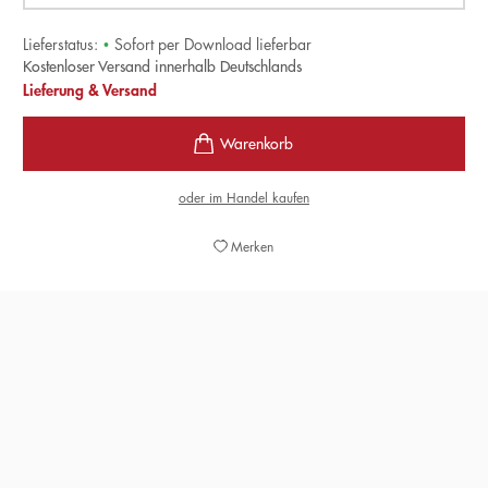
Lieferstatus:
•
Sofort per Download lieferbar
Kostenloser Versand innerhalb Deutschlands
Lieferung & Versand
oder im Handel kaufen
Merken
»ein komplexes Geflecht aus Kunstkrimi,
Geschichtsroman und Politthriller«
EBBA HAGENBERG-MILIU,
GENERAL-ANZEIGER BONN, 20. AUGUST 2022