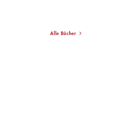
Im Handel kaufen
Merken
Alle Bücher