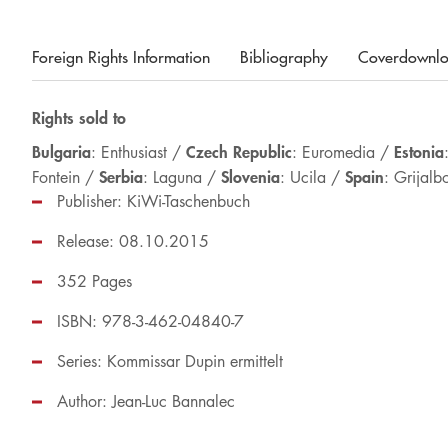
Foreign Rights Information
Bibliography
Coverdownl
Rights sold to
Bulgaria
Czech Republic
Estonia
: Enthusiast /
: Euromedia /
Serbia
Slovenia
Spain
Fontein /
: Laguna /
: Ucila /
: Grijal
Publisher: KiWi-Taschenbuch
Release: 08.10.2015
352 Pages
ISBN: 978-3-462-04840-7
Series:
Kommissar Dupin ermittelt
Author:
Jean-Luc Bannalec