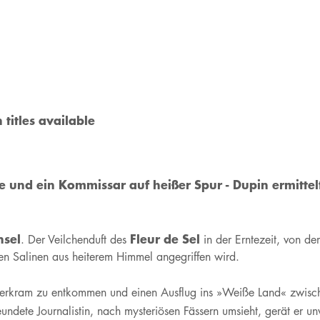
 titles available
 und ein Kommissar auf heißer Spur - Dupin ermittel
nsel
Fleur de Sel
. Der Veilchenduft des
in der Erntezeit, von d
en Salinen aus heiterem Himmel angegriffen wird.
erkram zu entkommen und einen Ausflug ins »Weiße Land« zwische
reundete Journalistin, nach mysteriösen Fässern umsieht, gerät er u