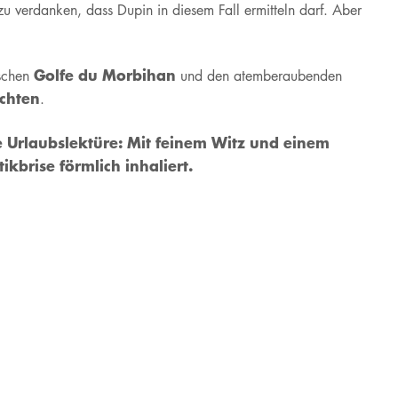
u verdanken, dass Dupin in diesem Fall ermitteln darf. Aber
Golfe du Morbihan
ischen
und den atemberaubenden
ichten
.
e Urlaubslektüre: Mit feinem Witz und einem
kbrise förmlich inhaliert.