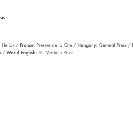
oad
France
Hungary
: Helios /
: Presses de la Cité /
: General Press /
World English
bo /
: St. Martin´s Press