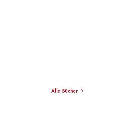
JORDI PUNTÍ
Erhöhte Temperatur
Gebundene Ausgabe
18,90
€
*
Im Handel kaufen
Merken
Alle Bücher