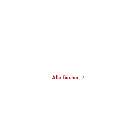
SOFI OKSANEN
Putins Krieg gegen die
Frauen
Gebundene Ausgabe
24,00
€
*
Merken
Alle Bücher