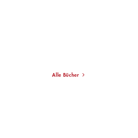
HERMAN KOCH
Angerichtet
Taschenbuch
13,00
€
*
Merken
Alle Bücher