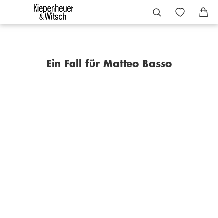
Ein Fall für Matteo Basso