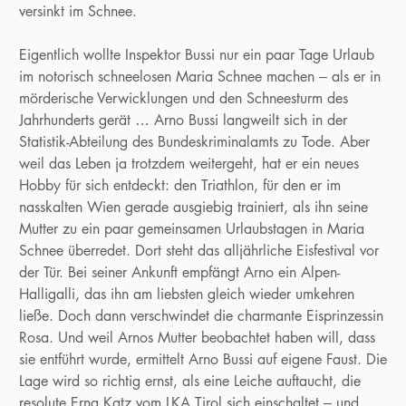
versinkt im Schnee.
Eigentlich wollte Inspektor Bussi nur ein paar Tage Urlaub
im notorisch schneelosen Maria Schnee machen – als er in
mörderische Verwicklungen und den Schneesturm des
Jahrhunderts gerät … Arno Bussi langweilt sich in der
Statistik-Abteilung des Bundeskriminalamts zu Tode. Aber
weil das Leben ja trotzdem weitergeht, hat er ein neues
Hobby für sich entdeckt: den Triathlon, für den er im
nasskalten Wien gerade ausgiebig trainiert, als ihn seine
Mutter zu ein paar gemeinsamen Urlaubstagen in Maria
Schnee überredet. Dort steht das alljährliche Eisfestival vor
der Tür. Bei seiner Ankunft empfängt Arno ein Alpen-
Halligalli, das ihn am liebsten gleich wieder umkehren
ließe. Doch dann verschwindet die charmante Eisprinzessin
Rosa. Und weil Arnos Mutter beobachtet haben will, dass
sie entführt wurde, ermittelt Arno Bussi auf eigene Faust. Die
Lage wird so richtig ernst, als eine Leiche auftaucht, die
resolute Erna Katz vom LKA Tirol sich einschaltet – und