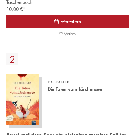
Taschenbuch
10,00
€
*
Merken
JOE FISCHLER
Die Toten vom Lärchensee
Bussi auf dem See: ein eiskalter, zweiter Fall im