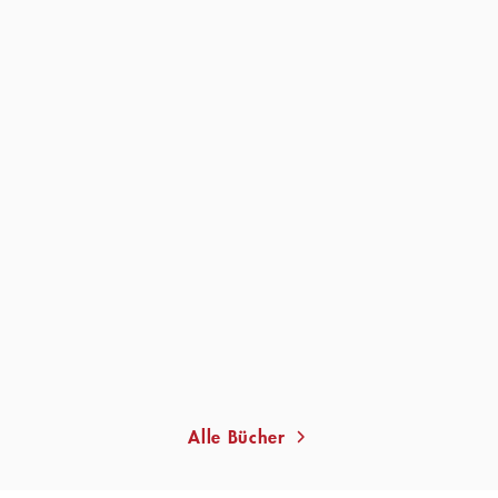
JOE FISCHLER
JOE FISCHLER
Totentanz im Pulverschnee
Der Tote im
Schnitzelparadies
Taschenbuch
Taschenbuch
11,00
€
*
10,00
€
*
Merken
Merken
Alle Bücher