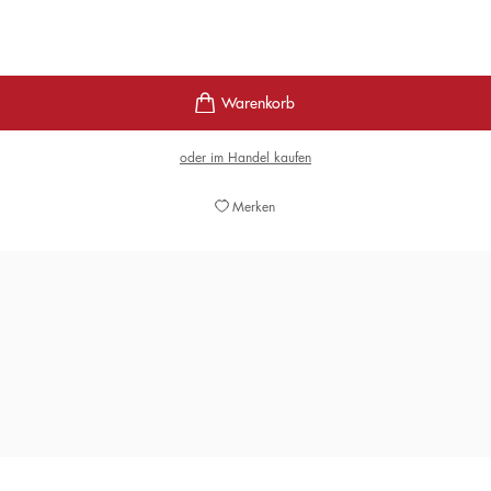
oder im Handel kaufen
Merken
Zum Lachen, zum Weinen – einfach ein gutes Buch!
DENIS SCHECK,
SWR LESENSWERT, 29. OKTOBER 2023