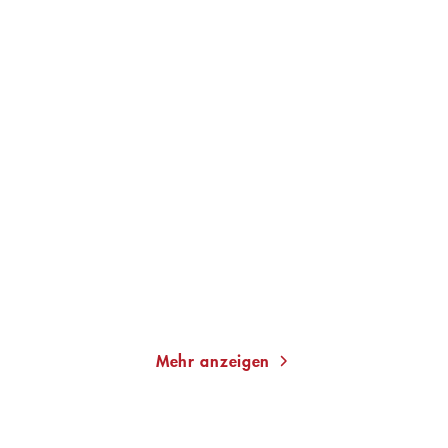
FRANK GOOSEN
UWE WITTSTOCK
Frank Goosen über The
Der Fall Esra
Beatles
Gebundene Ausgabe
Taschenbuch
24,00
€
*
14,00
€
*
Merken
Merken
Mehr anzeigen