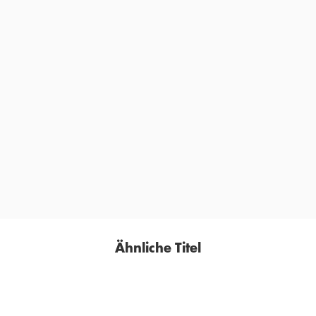
»ein gefühlvoller, witziger und höchst kreativ
geschriebener Roman.«
STEPHAN EPPINGER,
RHEINISCHE POST, 12. SEPTEMBER 2017
Ähnliche Titel
BESTSELLER
BESTSELLER