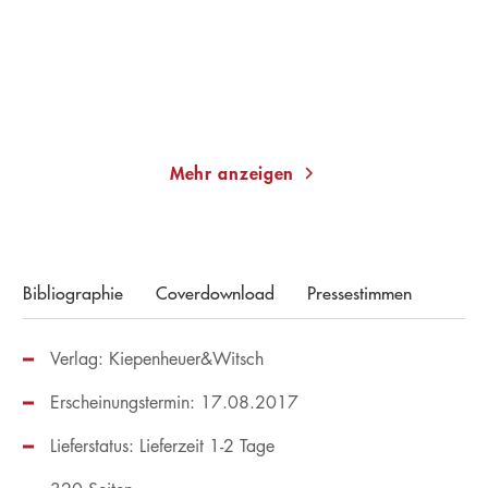
Gebundene Ausgabe
Taschenbuch
22,00
€
*
13,00
€
*
Merken
Merken
Mehr anzeigen
Bibliographie
Coverdownload
Pressestimmen
Verlag: Kiepenheuer&Witsch
Erscheinungstermin: 17.08.2017
Lieferstatus: Lieferzeit 1-2 Tage