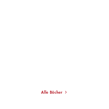
WALLIS KINNEY
A Dark and Secret Magic
Gebundene Ausgabe
24,00
€
*
Merken
Alle Bücher