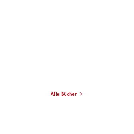
UWE WITTSTOCK
Der Fall Esra
Taschenbuch
14,00
€
*
Merken
Alle Bücher