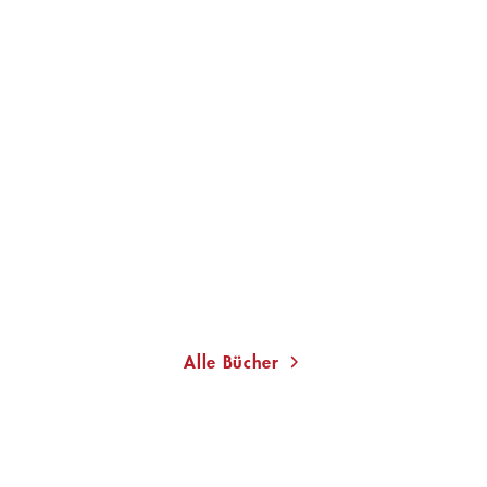
BRINGS
ULRICH KREIKEBAUM
Brings. Superjeilezick
Paperback
15,00
€
*
Im Handel kaufen
Merken
Alle Bücher