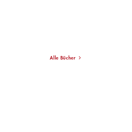
Bundesliga
Taschenbuch
12,99
€
*
Merken
Alle Bücher