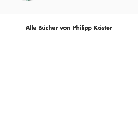
Alle Bücher von Philipp Köster
CHRISTOPH BIERMANN
PHILIPP
KÖSTER
Fast alles über 50 Jahre