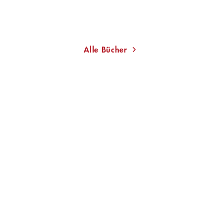
Im Handel kaufen
Merken
Alle Bücher